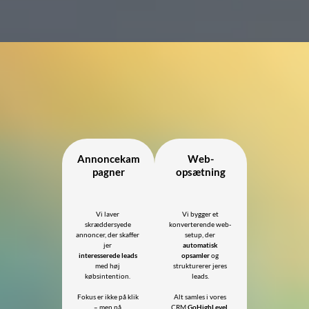
Annoncekam
Web-
pagner
opsætning
Vi laver
Vi bygger et
skræddersyede
konverterende web-
annoncer, der skaffer
setup, der
jer
automatisk
interesserede leads
opsamler
og
med høj
strukturerer jeres
købsintention.
leads.
Fokus er ikke på klik
Alt samles i vores
– men på
CRM
GoHighLevel
,