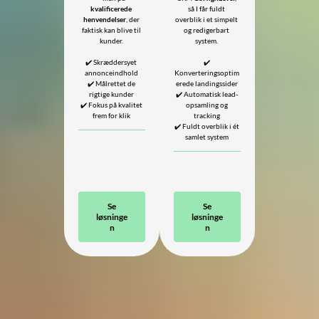
kvalificerede
så I får fuldt
henvendelser
, der
overblik i et simpelt
faktisk kan blive til
og redigerbart
kunder.
system.
✔️ Skræddersyet
✔️
annonceindhold
Konverteringsoptim
✔️ Målrettet de
erede landingssider
rigtige kunder
✔️ Automatisk lead-
✔️ Fokus på kvalitet
opsamling og
frem for klik
tracking
✔️ Fuldt overblik i ét
samlet system
Se
Se
løsninge
løsninge
n
n