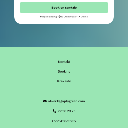
Book en samtale
🔒 Ingen binding • ⏱ 15–20 minutter • 📍 Online
Kontakt
Booking
Krak side
oliver.b@optygreen.com
22 58 20 75
CVR: 45863239